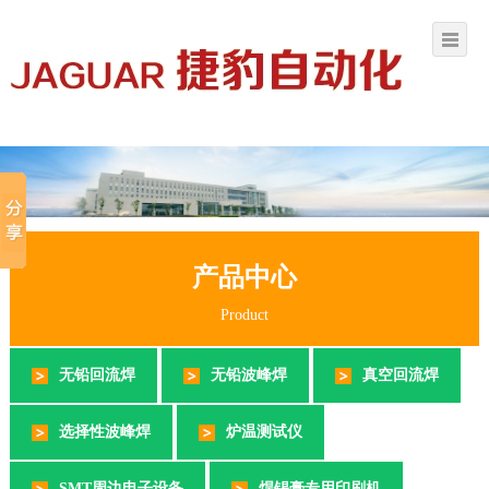
产品中心
Product
无铅回流焊
无铅波峰焊
真空回流焊
选择性波峰焊
炉温测试仪
SMT周边电子设备
焊锡膏专用印刷机