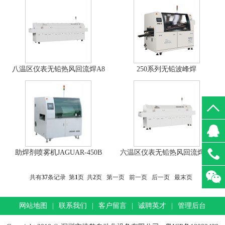
八温区仪表无铅热风回流焊A8
250系列无铅波峰焊
助焊剂喷雾机JAGUAR-450B
六温区仪表无铅热风回流焊A6
共有
37
条记录 第
1
页 共
2
页
第一页
前一页
后一页
最末页
网站地图
|
联系我们
|
客户留言
|
诚聘英才
|
管理后台