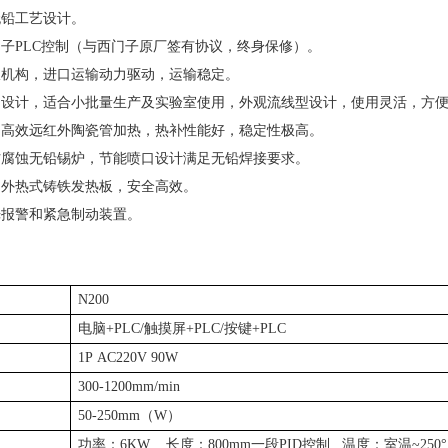
无铅工艺设计。
门子PLC控制（与西门子原厂签有协议，终身保修）。
板机构，进口运输动力驱动，运输稳定。
构设计，适合小批量生产及实验室使用，外观流线型设计，使用灵活，方
用高效远红外陶瓷管加热，热补性能好，稳定性极高。
防腐蚀无铅锡炉，节能喷口设计满足无铅焊接要求。
用外热式铸铁发热板，安全高效。
光报警和紧急制动装置。
N200
电脑+PLC/触摸屏+PLC/按键+PLC
1P AC220V 90W
300-1200mm/min
50-250mm（W）
功率：6KW 长度：800mm一段PID控制 温度：室温~250°