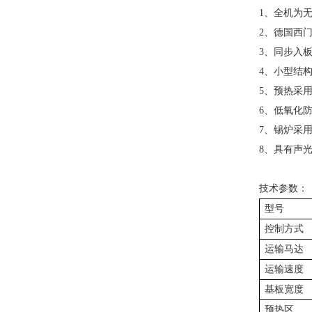
1、全机为
2、德国西
3、同步入
4、小型结
5、预热采
6、低氧化
7、锡炉采
8、具有声
技术参数：
型号
控制方式
运输马达
运输速度
基板宽度
预热区