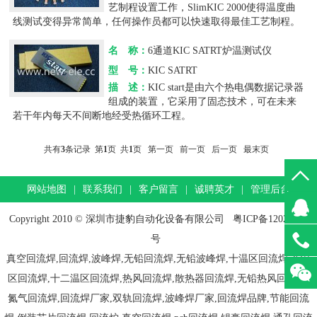
艺制程设置工作，SlimKIC 2000使得温度曲
线测试变得异常简单，任何操作员都可以快速取得最佳工艺制程。
名 称：
6通道KIC SATRT炉温测试仪
型 号：
KIC SATRT
描 述：
KIC start是由六个热电偶数据记录器
组成的装置，它采用了固态技术，可在未来
若干年内每天不间断地经受热循环工程。
共有
3
条记录 第
1
页 共
1
页
第一页
前一页
后一页
最末页
网站地图
|
联系我们
|
客户留言
|
诚聘英才
|
管理后台
Copyright 2010 © 深圳市捷豹自动化设备有限公司
粤ICP备12022439
号
真空回流焊,回流焊,波峰焊,无铅回流焊,无铅波峰焊,十温区回流焊,八温
区回流焊,十二温区回流焊,热风回流焊,散热器回流焊,无铅热风回流焊,
氮气回流焊,回流焊厂家,双轨回流焊,波峰焊厂家,回流焊品牌,节能回流