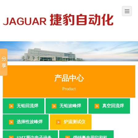
产品中心
Product
无铅回流焊
无铅波峰焊
真空回流焊
选择性波峰焊
炉温测试仪
SMT周边电子设备
焊锡膏专用印刷机